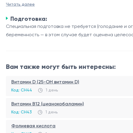
степень деформации, что важно для планирования орт
Читать далее
Подготовка:
Компонент
Специальная подготовка не требуется (голодание и ог
Кости стопы (предплюсна, плюсна,
Основной костны
беременность — в этом случае будет оценена целесо
фаланги)
опору и подвижн
Суставы (голеностопный,
Соединяют кости
плюснефаланговые)
амортизацию
Биомеханическая
Вам также могут быть интересны:
Осевая линия и свод стопы
тела
Витамин D (25-OH витамин D)
Мягкие ткани (косвенно
Контуры мышц, св
Код: CH44
1 день
визуализируемые)
кальцификаты
Витамин B12 (цианокобаламин)
Код: CH43
1 день
Принцип метода и цели исследования
Фолиевая кислота
Рентгеновские лучи свободно проходят через мягкие т