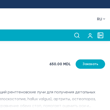
RU
650.00 MDL
Заказать
щий рентгеновские лучи для получения детальных
(плоскостопие,
hallux
valgus
), артриты, остеопороз,
равнение обеих стоп, помогает оценить оси и