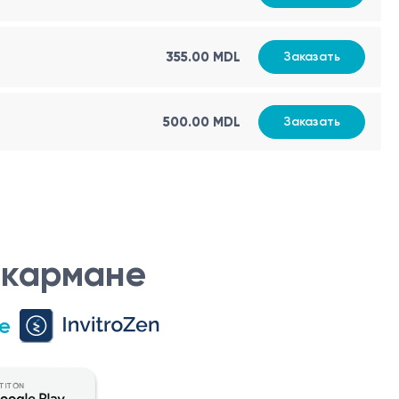
представление о строении костей и суставов стоп,
355.00 MDL
Заказать
-суставного аппарата, помогает выявить травмы и
500.00 MDL
Заказать
ческое лечение, а также контролировать результаты
 кармане
е