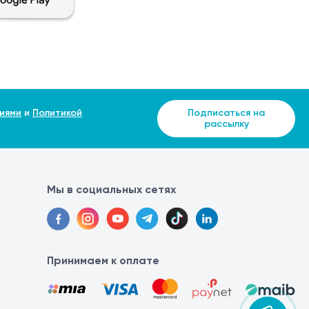
щитных мер.
удования. Каждая стопа устанавливается на
ие или работает из защищённой кабины, после чего
иями
и
Политикой
Подписаться на
в цифровом формате.
рассылку
Мы в социальных сетях
Принимаем к оплате