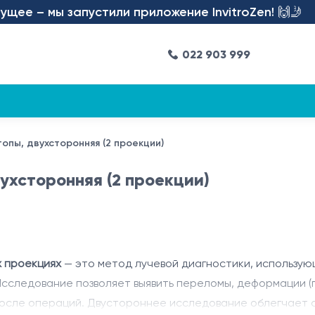
е – мы запустили приложение InvitroZen! 🙌🤳
022 903 999
опы, двухсторонняя (2 проекции)
ухсторонняя (2 проекции)
х проекциях
— это метод лучевой диагностики, использую
Исследование позволяет выявить переломы, деформации 
после операций. Двустороннее исследование облегчает с