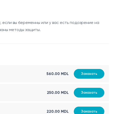
Клиническая роль
 если вы беременны или у вас есть подозрение на
омов, трещин, деформаций и изменений костной
ваны методы защиты.
, артроза, нестабильности суставов и подвывихов
скостопия, полой стопы,
hallux
valgus
и
х деформаций
родных тел, патологических кальцификаций,
560.00 MDL
Заказать
кая оценка
250.00 MDL
Заказать
ли, поглощают их и чётко отображаются на цифровом
220.00 MDL
Заказать