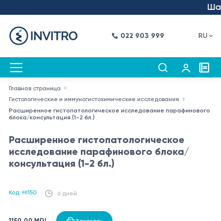
Шаг 
022 903 999
RU
Главная страница
Гистологические и иммуногистохимические исследования
Расширенное гистопатологическое исследование парафинового
блока/консультация (1-2 бл.)
Расширенное гистопатологическое
исследование парафинового блока/
консультация (1-2 бл.)
Код: HI150
6 дней
1150.00 MDL
Заказать