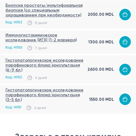
Биопсия простаты/мультифокальная
Отсутствие или недостаточное качество
дополнительные окрашивания
биопсия (со специальным
2050.00 MDL
окрашиванием при необходимости)
биологического материала
Исследование выполняется врачом-
Код: HI153
8 дней
Повреждение или неправильное хранение
патоморфологом с подробным описанием
парафиновых блоков
морфологических изменений
Иммуногистохимическое
Реабилитация/Ограничения
исследование (ИГХ) (1-2 маркера)
1300.00 MDL
Код: HI156
7 дней
Не требуется, так как процедура не
предполагает вмешательства в организм
Гистопатологическое исследование
парафинового блока/консультация
пациента
2600.00 MDL
(6-9 бл.)
Ограничения отсутствуют
Код: HI152
6 дней
Преимущества
Гистопатологическое исследование
Повышение точности диагностики
парафинового блока/консультация
1550.00 MDL
(3-5 бл.)
Возможность получения второго экспертного
Код: HI151
6 дней
мнения
Уточнение характера патологического
процесса
Поддержка в выборе оптимальной тактики