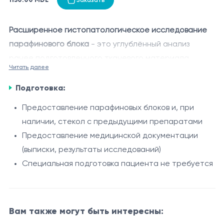
Расширенное гистопатологическое исследование
парафинового блока
- это углублённый анализ
ранее подготовленного тканевого материала,
Читать далее
заключённого в парафин, с целью уточнения или
Показания
подтверждения диагноза. В рамках консультации
Подготовка:
Необходимость уточнения или подтверждения
специалист-патоморфолог повторно оценивает
Предоставление парафиновых блоков и, при
ранее установленного диагноза
морфологические изменения и при необходимости
наличии, стекол с предыдущими препаратами
Подозрение на онкологическое заболевание
применяет дополнительные методы окрашивания
Предоставление медицинской документации
Разногласия в результатах предыдущих
для более точной диагностики.
Процедура/Длительность
(выписки, результаты исследований)
исследований
Специальная подготовка пациента не требуется
Парафиновые блоки с биологическим
Получение второго мнения
материалом передаются в лабораторию для
Контроль и пересмотр ранее выполненного
повторного анализа
гистологического исследования
Проводится пересмотр гистологических
Вам также могут быть интересны:
Противопоказания
препаратов и, при необходимости, выполняются