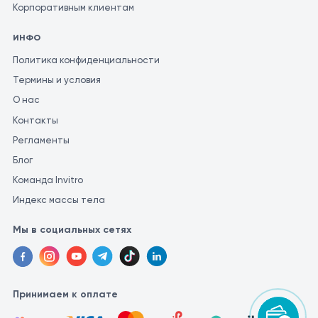
специалист может поставить правильный диагноз и
Корпоративным клиентам
определить соответствующее лечение. Для получения
ИНФО
наиболее точной и последовательной оценки результатов
анализов, рекомендуется проводить их в одной и той же
Политика конфиденциальности
лаборатории. Это связано с тем, что разные лаборатории
Термины и условия
могут использовать различные методы и единицы измерения
О нас
для проведения аналогичных исследований.
Контакты
Регламенты
Блог
Команда Invitro
Индекс массы тела
Мы в социальных сетях
Принимаем к оплате