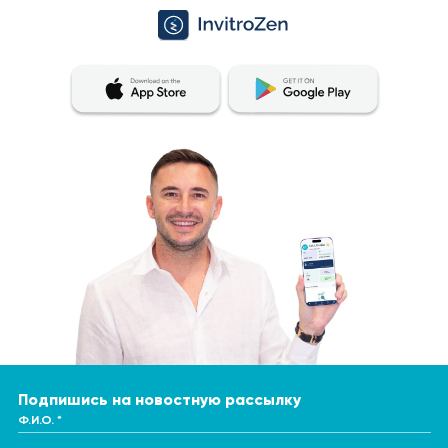
исследований. Только квалифицированный
специалист может поставить правильный диагноз и
определить соответствующее лечение. Для получения
наиболее точной и последовательной оценки
результатов анализов, рекомендуется проводить их в
одной и той же лаборатории. Это связано с тем, что
разные лаборатории могут использовать различные
методы и единицы измерения для проведения
аналогичных исследований.
Подпишись на новостную рассылку
Ф.И.О. *