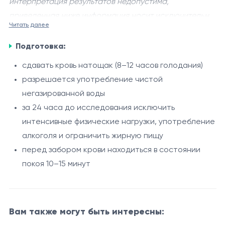
интерпретация результатов недопустима,
приведенная ниже информация носит исключительно
Читать далее
справочный характер.
Общий анализ крови без СОЭ
- базовое
Подготовка:
лабораторное исследование, применяемое для
первичной оценки состояния системы
сдавать кровь натощак (8–12 часов голодания)
кроветворения. Исследование используется в
разрешается употребление чистой
Анализ отражает основные количественные и
рамках скрининга, диагностики и мониторинга
негазированной воды
качественные показатели периферической крови:
различных патологических состояний.
за 24 часа до исследования исключить
уровень гемоглобина, количество эритроцитов,
интенсивные физические нагрузки, употребление
лейкоцитов, тромбоцитов и гематокрит, а также
Показания
алкоголя и ограничить жирную пищу
эритроцитарные индексы. Это позволяет оценить
перед забором крови находиться в состоянии
профилактические медицинские осмотры
показатели насыщения организма кислородом,
покоя 10–15 минут
подозрение на воспалительные и инфекционные
состояние иммунной системы, гемостаза и системы
заболевания
кроветворения в целом.
наличие симптомов общей слабости,
Процедура
утомляемости, головокружения
Вам также могут быть интересны:
Забор венозной крови проводится из вены в
контроль течения хронических заболеваний