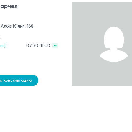
Марчел
. Алба Юлия, 168
к
ца)
07:30-11:00
на консультацию