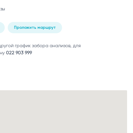
зы
Проложить маршрут
угой график забора анализов, для
ону
022 903 999