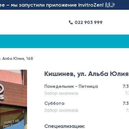
ы запустили приложение InvitroZen! 🙌🤳
022 903 999
. Алба Юлия, 168
Кишинев, ул. Альба Юлия,
Понедельник - Пятница
7:
Забор анализов
7:
Суббота
7:
Забор анализов
7
Специализации: