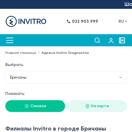
Шаг 
022 903 999
RU
Главная страница
Адреса Invitro Diagnostics
Выбрать:
Показать:
Списком
На карте
Филиалы Invitro в городе Бричаны