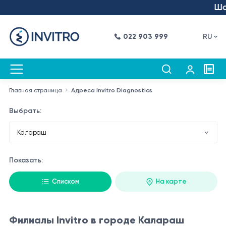
Шаг
022 903 999
RU
Главная страница
Адреса Invitro Diagnostics
Выбрать:
Показать:
Списком
На карте
Филиалы Invitro в городе Калараш