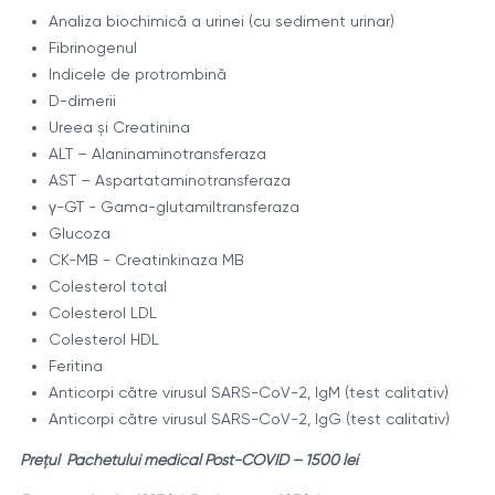
Analiza biochimică a urinei (cu sediment urinar)
Fibrinogenul
Indicele de protrombină
D-dimerii
Ureea și Creatinina
ALT – Alaninaminotransferaza
AST – Aspartataminotransferaza
γ-GT - Gama-glutamiltransferaza
Glucoza
CK-MB - Creatinkinaza МВ
Colesterol total
Colesterol LDL
Colesterol HDL
Feritina
Anticorpi către virusul SARS-CoV-2, IgM (test calitativ)
Anticorpi către virusul SARS-CoV-2, IgG (test calitativ)
Prețul Pachetului medical Post-COVID – 1500 lei