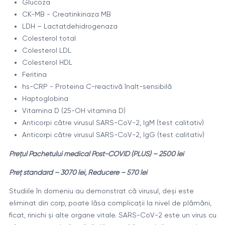
Glucoza
CK-MB - Creatinkinaza МВ
LDH – Lactatdehidrogenaza
Colesterol total
Colesterol LDL
Colesterol HDL
Feritina
hs-CRP - Proteina C-reactivă înalt-sensibilă
Haptoglobina
Vitamina D (25-OH vitamina D)
Anticorpi către virusul SARS-CoV-2, IgM (test calitativ)
Anticorpi către virusul SARS-CoV-2, IgG (test calitativ)
Prețul Pachetului medical Post-COVID (PLUS) – 2500 lei
Preț standard – 3070 lei, Reducere – 570 lei
Studiile în domeniu au demonstrat că virusul, deși este
eliminat din corp, poate lăsa complicații la nivel de plămâni,
ficat, rinichi și alte organe vitale. SARS-CoV-2 este un virus cu