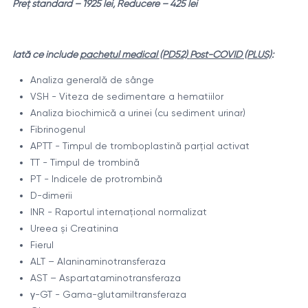
Preț standard – 1925 lei, Reducere – 425 lei
Iată ce include
pachetul medical
(PD52)
Post-COVID (PLUS)
:
Analiza generală de sânge
VSH - Viteza de sedimentare a hematiilor
Analiza biochimică a urinei (cu sediment urinar)
Fibrinogenul
APTT - Timpul de tromboplastină parţial activat
TT - Timpul de trombină
PT - Indicele de protrombină
D-dimerii
INR - Raportul internaţional normalizat
Ureea și Creatinina
Fierul
ALT – Alaninaminotransferaza
AST – Aspartataminotransferaza
γ-GT - Gama-glutamiltransferaza