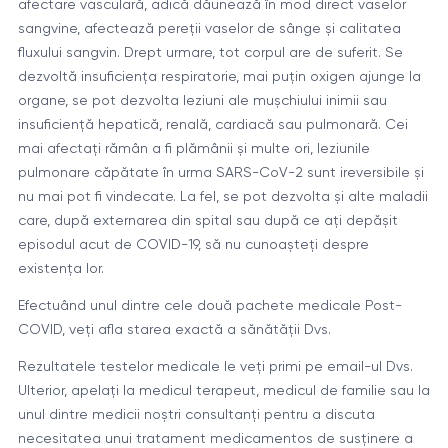
afectare vasculară, adică dăunează în mod direct vaselor
sangvine, afectează pereții vaselor de sânge și calitatea
fluxului sangvin. Drept urmare, tot corpul are de suferit. Se
dezvoltă insuficiența respiratorie, mai puțin oxigen ajunge la
organe, se pot dezvolta leziuni ale mușchiului inimii sau
insuficiență hepatică, renală, cardiacă sau pulmonară. Cei
mai afectați rămân a fi plămânii și multe ori, leziunile
pulmonare căpătate în urma SARS-CoV-2 sunt ireversibile și
nu mai pot fi vindecate. La fel, se pot dezvolta și alte maladii
care, după externarea din spital sau după ce ați depășit
episodul acut de COVID-19, să nu cunoașteți despre
existența lor.
Efectuând unul dintre cele două pachete medicale Post-
COVID, veți afla starea exactă a sănătății Dvs.
Rezultatele testelor medicale le veți primi pe email-ul Dvs.
Ulterior, apelați la medicul terapeut, medicul de familie sau la
unul dintre medicii noștri consultanți pentru a discuta
necesitatea unui tratament medicamentos de susținere a