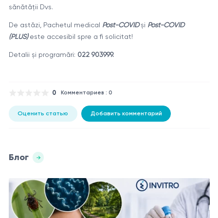
sănătății Dvs.
De astăzi, Pachetul medical
Post-COVID
și
Post-COVID
(PLUS)
este accesibil spre a fi solicitat!
Detalii și programări:
022 903999.
0
Комментариев : 0
Оценить статью
Добавить комментарий
Блог