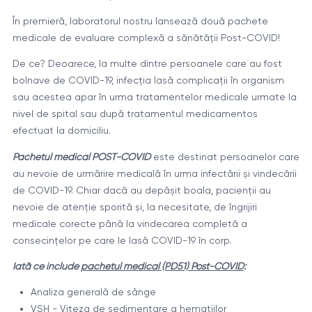
În premieră, laboratorul nostru lansează două pachete
medicale de evaluare complexă a sănătății Post-COVID!
De ce? Deoarece, la multe dintre persoanele care au fost
bolnave de COVID-19, infecția lasă complicații în organism
sau acestea apar în urma tratamentelor medicale urmate la
nivel de spital sau după tratamentul medicamentos
efectuat la domiciliu.
Pachetul medical POST-COVID
este destinat persoanelor care
au nevoie de urmărire medicală în urma infectării și vindecării
de COVID-19. Chiar dacă au depășit boala, pacienții au
nevoie de atenție sporită și, la necesitate, de îngrijiri
medicale corecte până la vindecarea completă a
consecințelor pe care le lasă COVID-19 în corp.
Iată ce include
pachetul medical (PD51) Post-COVID
:
Analiza generală de sânge
VSH - Viteza de sedimentare a hematiilor