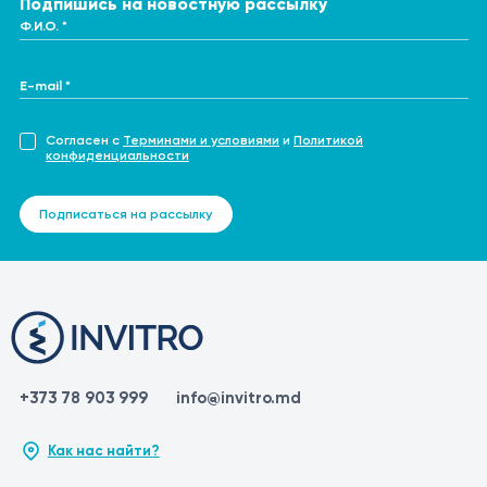
Подпишись на новостную рассылку
Ф.И.О. *
E-mail *
Согласен с
Терминами и условиями
и
Политикой
конфиденциальности
Подписаться на рассылку
+373 78 903 999
info@invitro.md
Как нас найти?