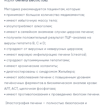
марки
General Electric (GE)
.
Методика рекомендуется пациентам, которые:
▪ принимают большое количество медикаментов;
▪ имеют избыточную массу тела;
▪ злоупотребляют алкоголем;
▪ имеют в семейном анамнезе случаи цирроза печени;
▪ получили положительный результат ПЦР-анализа на
вирусы гепатита B, C и D;
▪ страдают от вирусных и невирусных циррозов;
▪ имеют жировую инфильтрацию печени (стеатоз);
▪ страдают аутоиммунными гепатитами;
▪ имеют хронические холангиты;
▪ диагностированы с синдромом Жильбера;
▪ имеют заболевания печени с повышенным уровнем
печёночных ферментов в биохимическом анализе крови:
АЛТ, АСТ, щелочная фосфатаза;
▪ имеют противопоказания к проведению биопсии печени.
Эластография печени — полностью безопасная и