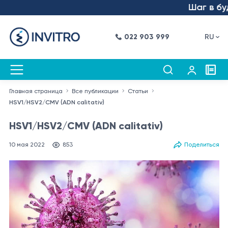
Шаг в будущ
022 903 999
RU
Главная страница
Все публикации
Статьи
HSV1/HSV2/CMV (ADN calitativ)
HSV1/HSV2/CMV (ADN calitativ)
10 мая 2022
853
Поделиться