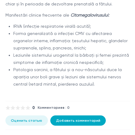
chiar și în perioada de dezvoltare prenatală a fătului.
Manifestări clinice frecvente ale
Citomegalovirusului:
IRVA (infecție respiratorie virală acută);
Forma generalizată a infecției CMV cu afectarea
organelor interne, inflamația: țesutului hepatic, glandelor
suprarenale, splina, pancreas, rinichi;
Leziunile sistemului urogenital la bărbați și femei prezintă
simptome de inflamație cronică nespecifică;
Patologia sarcinii, a fătului și a nou-născutului duce la
apariția unor boli grave și leziuni ale sistemului nervos
central (retard mintal, pierderea auzului).
0
Комментариев : 0
Оценить статью
Добавить комментарий