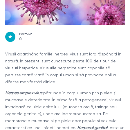
Рейтинг
0
Virușii aparținând familiei herpes-virus sunt larg răspândiți în
natură. În prezent, sunt cunoscute peste 100 de tipuri de
virusuri herpetice. Virusurile herpetice sunt capabile să
persiste toată viață în corpul uman și să provoace boli cu
diferite manifestări clinice.
Herpes simplex virus
pătrunde în corpul uman prin pielea și
mucoasele deteriorate. În prima fază a patogenezei, virusul
invadează celulele epiteliului (mucoasa orală, faringe sau
organele genitale), unde are loc reproducerea sa. Pe
membranele mucoase și pe piele apar papule și vezicule
caracteristice unei infecții herpetice.
Herpesul genital
este un