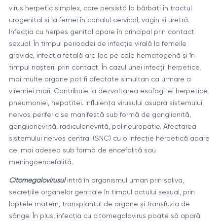
virus herpetic simplex, care persistă la bărbați în tractul
urogenital și la femei în canalul cervical, vagin și uretră.
Infecția cu herpes genital apare în principal prin contact
sexual. În timpul perioadei de infecție virală la femeile
gravide, infecția fetală are loc pe cale hematogenă și în
timpul nașterii prin contact. În cazul unei infecții herpetice,
mai multe organe pot fi afectate simultan ca urmare a
viremiei mari. Contribuie la dezvoltarea esofagitei herpetice,
pneumoniei, hepatitei. Influiența virusului asupra sistemului
nervos periferic se manifestă sub formă de ganglionită,
ganglionevrită, radiculonevrită, polineuropatie. Afectarea
sistemului nervos central (SNC) cu o infecție herpetică apare
cel mai adesea sub formă de encefalită sau
meningoencefalită.
Citomegalovirusul
intră în organismul uman prin saliva,
secrețiile organelor genitale în timpul actului sexual, prin
laptele matern, transplantul de organe și transfuzia de
sânge. În plus, infecția cu citomegalovirus poate să apară