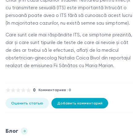
Chiar și în cazul cuplurilor stabile! Testarea pentru infecții
cu transmitere sexuală (ITS) este importantă întrucât o
persoană poate avea o ITS fără să cunoască acest lucru
(în majoritatea cazurilor, nu există semne sau simptome).
Care sunt cele mai răspândite ITS, ce simptome prezintă,
dar și care sunt tipurile de teste de care ai nevoie și cât
de des ar trebui să le efectuezi, aflați de la medicul
obstetrician-ginecolog Natalia Coica Bivol din reportajul
realizat de emisiunea Fii Sănătos cu Maria Marian.
0
Комментариев : 0
Оценить статью
Добавить комментарий
Блог