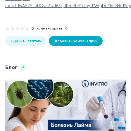
fbclid=IwAR2BLUHOvK9EUT6ZxjUPmHbB1txoyTFWfgDdY5hMr5H9a
0
Комментариев : 0
Оценить статью
Добавить комментарий
Блог