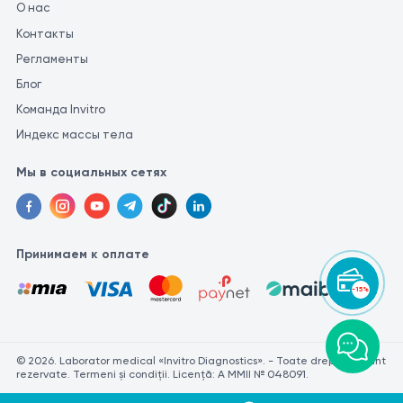
О нас
Контакты
Регламенты
Блог
Команда Invitro
Индекс массы тела
Мы в социальных сетях
Принимаем к оплате
-15%
© 2026. Laborator medical «Invitro Diagnostics». - Toate drepturile sunt
rezervate. Termeni și condiții. Licență: A MMII № 048091.