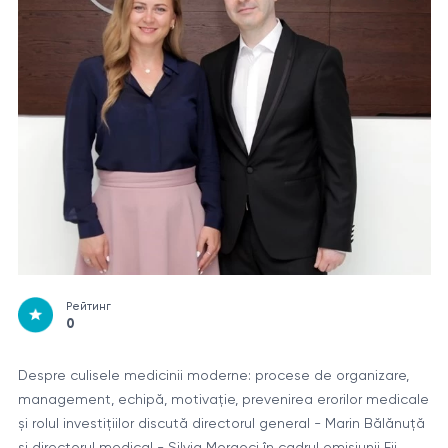
Рейтинг
0
Despre culisele medicinii moderne: procese de organizare,
management, echipă, motivație, prevenirea erorilor medicale
și rolul investițiilor discută directorul general - Marin Bălănuță
și directorul medical - Silvia Morgoci în cadrul emisiunii Fii