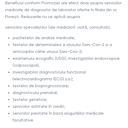
Beneficiul conform Promoției are efect doar asupra serviciilor
medicale de diagnostic de laborator oferite în filiala din or.
Florești. Reducerile nu se aplică asupra:
serviciilor specialiștilor (ale medicilor): vizită, consultații;
pachetelor de analize medicale;
testelor de determinarea a virusului Sars-Cov-2 și a
anticorpilor către virusul Sars-Cov-2;
examenului ecografic (USG); investigațiilor endoscopice
(colposcopia),
investigațiilor diagnosticului funcțional
(electrocardiograma (ECG) ș.a.);
testelor de bioprognosticare;
diagnosticului prenatal;
testelor genetice;
serviciilor achitate în credit;
serviciilor prestate în baza asigurărilor medicale
facultative.