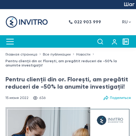
Шаг в б
022 903 999
RU
Главная страница
Все публикации
Новости
Pentru clienții din or. Florești, am pregătit reduceri de -50% la
anumite investigaţii!
Pentru clienții din or. Florești, am pregătit
reduceri de -50% la anumite investigaţii!
15 июня 2022
636
Поделиться