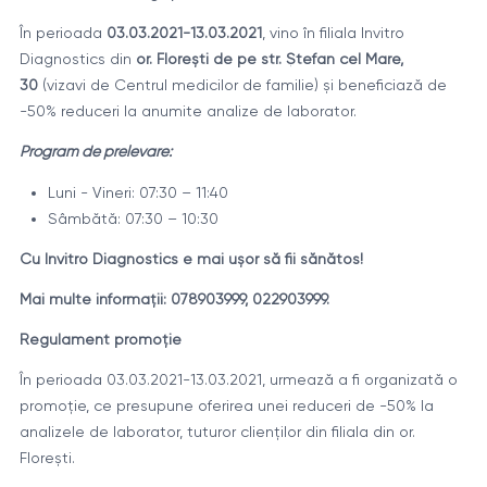
În perioada
03.03.2021-13.03.2021
, vino în filiala Invitro
Diagnostics din
or. Florești de pe str. Ștefan cel Mare,
30
(vizavi de Centrul medicilor de familie) și beneficiază de
-50% reduceri la anumite analize de laborator.
Program de prelevare:
Luni - Vineri: 07:30 – 11:40
Sâmbătă: 07:30 – 10:30
Cu Invitro Diagnostics e mai ușor să fii sănătos!
Mai multe informații: 078903999, 022903999.
Regulament promoţie
În perioada 03.03.2021-13.03.2021, urmează a fi organizată o
promoție, ce presupune oferirea unei reduceri de -50% la
analizele de laborator, tuturor clienților din filiala din or.
Florești.