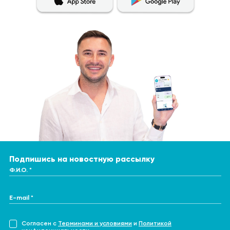
Подпишись на новостную рассылку
Ф.И.О. *
E-mail *
Согласен с
Терминами и условиями
и
Политикой