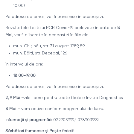
10:00)
Pe adresa de email, vor fi transmise în aceeași zi.
Rezultatele testului PCR Covid-19 prelevate în data de
8
Mai,
vor fi eliberate în aceeași zi în filialele:
mun. Chișinău, str. 31 august 1989, 59
mun. Bălți, str. Decebal, 126
în intervalul de ore:
18:00-19:00
Pe adresa de email, vor fi transmise în aceeași zi.
2, 9 Mai
–zile libere pentru toate filialele Invitro Diagnostics
8 Mai
– vom activa conform programului de lucru.
Informații și programări:
022903999/ 078903999.
Sărbători frumoase şi Paşte fericit!