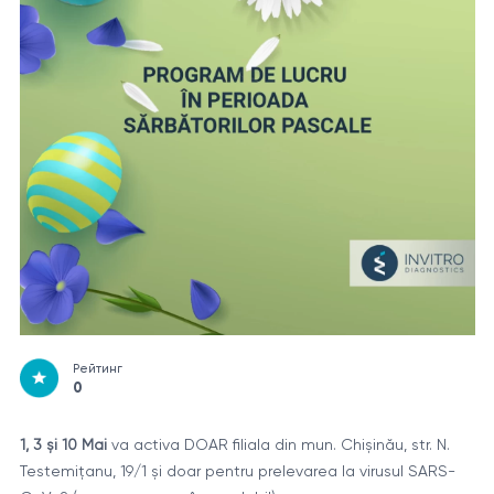
Рейтинг
0
1, 3 și 10 Mai
va activa DOAR filiala din mun. Chișinău, str. N.
Testemițanu, 19/1 și doar pentru prelevarea la virusul SARS-