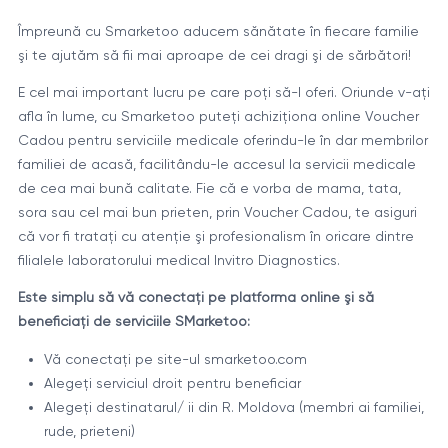
Împreună cu Smarketoo aducem sănătate în fiecare familie
şi te ajutăm să fii mai aproape de cei dragi şi de sărbători!
E cel mai important lucru pe care poţi să-l oferi. Oriunde v-aţi
afla în lume, cu Smarketoo puteţi achiziţiona online Voucher
Cadou pentru serviciile medicale oferindu-le în dar membrilor
familiei de acasă, facilitându-le accesul la servicii medicale
de cea mai bună calitate. Fie că e vorba de mama, tata,
sora sau cel mai bun prieten, prin Voucher Cadou, te asiguri
că vor fi trataţi cu atenţie şi profesionalism în oricare dintre
filialele laboratorului medical Invitro Diagnostics.
Este simplu să vă conectaţi pe platforma online şi să
beneficiaţi de serviciile SMarketoo:
Vă conectaţi pe site-ul smarketoo.com
Alegeţi serviciul droit pentru beneficiar
Alegeţi destinatarul/ ii din R. Moldova (membri ai familiei,
rude, prieteni)