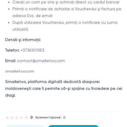
Creaţi un cont pe site şi achitaţi direct cu cardul bancar
Primiţi o notificare de achiziţie a Voucherului şi factura pe
adresa Dvs. de email
După utilizarea Voucherului, primiţi o notificare cu suma
utilizată.
Detalii şi informaţii:
Telefon:
+37361011183
Email:
contact@smarketoo.com
smarketoo.com
Smarketoo, platforma digitală dedicată diasporei
moldoveneşti care îi permite să-şi sprijine cu încredere pe cei
dragi.
0
Комментариев : 0