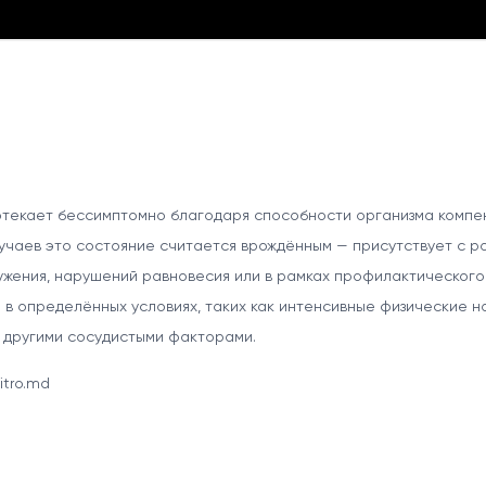
отекает бессимптомно благодаря способности организма компе
учаев это состояние считается врождённым — присутствует с ро
ужения, нарушений равновесия или в рамках профилактического 
в определённых условиях, таких как интенсивные физические н
 другими сосудистыми факторами.
itro.md