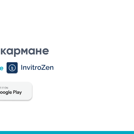
 кармане
е