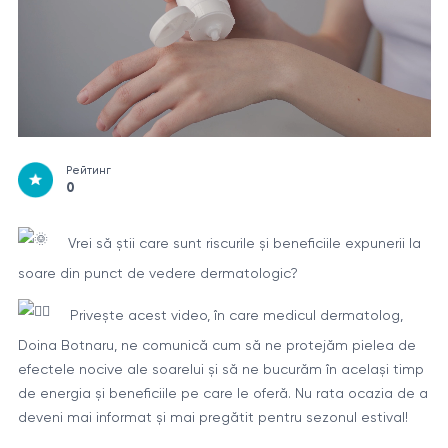
Рейтинг
0
Vrei să știi care sunt riscurile și beneficiile expunerii la
soare din punct de vedere dermatologic?
Privește acest video, în care medicul dermatolog,
Doina Botnaru, ne comunică cum să ne protejăm pielea de
efectele nocive ale soarelui și să ne bucurăm în același timp
de energia și beneficiile pe care le oferă. Nu rata ocazia de a
deveni mai informat și mai pregătit pentru sezonul estival!