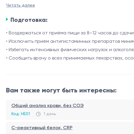
Читать далее
Показания
Подготовка:
• частые пищевые аллергии, особенно у детей младше
• кожные проявления аллергии (кропивница, экзема, зуд
• Воздержаться от приёма пищи за 8–12 часов до сдачи
• проблемы с пищеварением после употребления яиц (вз
• Исключить приём антигистаминных препаратов миниму
• наличие анамнеза анафилактических реакций на яйц
Процедура
• Избегать интенсивных физических нагрузок и алкоголя
• необходимость уточнения источника аллергии в сос
• Сообщить врачу о всех принимаемых лекарствах, о
Забор крови проводится из вены, обычно в локтевом сг
Для исследования используется сыворотка крови, кото
Вам также могут быть интересны:
Общий анализ крови, без СОЭ
Код: HE01
1 день
С-реактивный белок, CRP