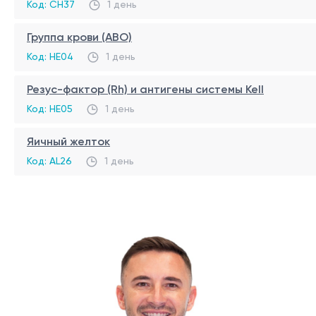
Код: CH37
1 день
Группа крови (ABO)
Код: HE04
1 день
Резус-фактор (Rh) и антигены системы Kell
Код: HE05
1 день
Яичный желток
Код: AL26
1 день