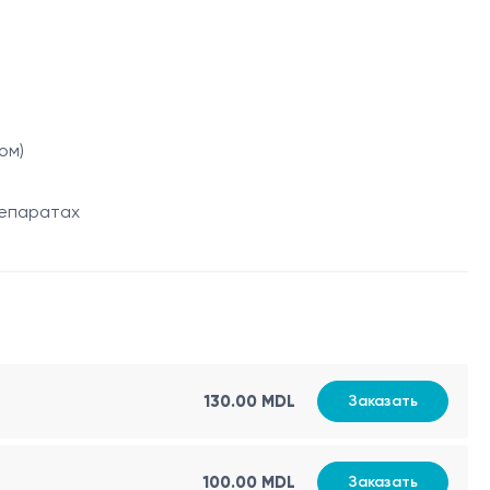
ом)
репаратах
ител к белку яйца.
130.00 MDL
Заказать
100.00 MDL
Заказать