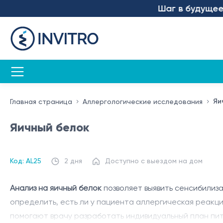
Шаг в будущее – м
Яи
Главная страница
Аллергологические исследования
Яичный белок
Код: AL25
2 дня
Доступно с выездом на дом
Анализ на яичный белок
позволяет выявить сенсибилиза
определить, есть ли у пациента аллергическая реакци
помогают врачу разработать индивидуальный план пит