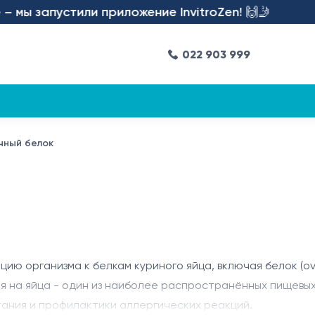
ы запустили приложение InvitroZen! 🙌🤳
022 903 999
чный белок
цию организма к белкам куриного яйца, включая белок (o
я на яйца - один из наиболее распространённых пищевых
ания и профилактики аллергических реакций.