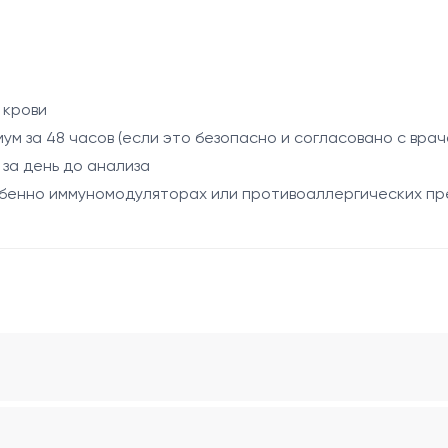
го возраста
)
 крови
дутие, диарея, боли в животе)
м за 48 часов (если это безопасно и согласовано с врач
а
 за день до анализа
таве комплексной диагностики пищевых аллергенов
собенно иммуномодуляторах или противоаллергических п
ибе.
рая затем тестируется на наличие специфических IgE ант