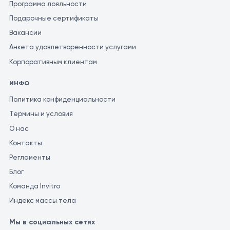
Программа лояльности
специалист может поставить правильный диагноз и
Подарочные сертификаты
определить соответствующее лечение. Для получения
Вакансии
наиболее точной и последовательной оценки результатов
Анкета удовлетворенности услугами
анализов, рекомендуется проводить их в одной и той же
лаборатории. Это связано с тем, что разные лаборатории
Корпоративным клиентам
могут использовать различные методы и единицы измерения
ИНФО
для проведения аналогичных исследований.
Политика конфиденциальности
Термины и условия
О нас
Контакты
Регламенты
Блог
Команда Invitro
Индекс массы тела
Мы в социальных сетях