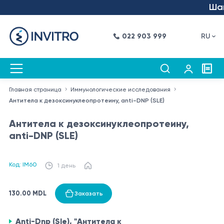
Шаг 
022 903 999
RU
Главная страница
Иммунологические исследования
Антитела к дезоксинуклеопротеину, anti-DNP (SLE)
Антитела к дезоксинуклеопротеину,
anti-DNP (SLE)
Код: IM60
1 день
130.00 MDL
Заказать
Anti-Dnp (Sle), "Антитела к