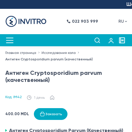
Шаг
022 903 999
RU
Главная страница
Исследования кала
Антиген Cryptosporidium parvum (качественный)
Антиген Cryptosporidium parvum
(качественный)
Код: IM42
1 день
400.00 MDL
Заказать
Антиген Cryptosporidium Parvum (Качественный)