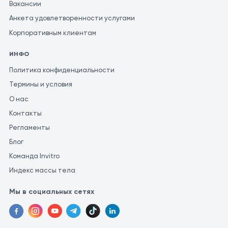
Вакансии
специалист может поставить правильный диагноз и
Анкета удовлетворенности услугами
определить соответствующее лечение. Для получения
наиболее точной и последовательной оценки результатов
Корпоративным клиентам
анализов, рекомендуется проводить их в одной и той же
ИНФО
лаборатории. Это связано с тем, что разные лаборатории
могут использовать различные методы и единицы измерения
Политика конфиденциальности
для проведения аналогичных исследований.
Термины и условия
О нас
Контакты
Регламенты
Блог
Команда Invitro
Индекс массы тела
Мы в социальных сетях