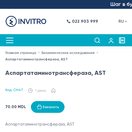
Шаг в буд
022 903 999
RU
Главная страница
Биохимические исследования
Аспартатаминотрансфераза, AST
Аспартатаминотрансфераза, AST
Код: CH47
1 день
70.00 MDL
Заказать
Аспартатаминотрансфераза, AST