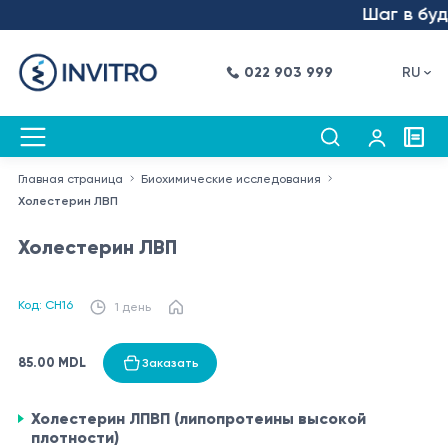
Шаг в буду
022 903 999
RU
Главная страница
Биохимические исследования
Холестерин ЛВП
Холестерин ЛВП
Код: CH16
1 день
85.00 MDL
Заказать
Холестерин ЛПВП (липопротеины высокой
плотности)