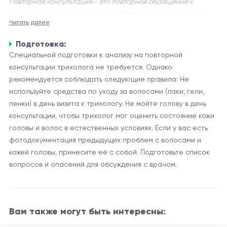
Повторная консультация— это повторное обращение к
одному специалисту в течение 10 рабочих дней с момента
Читать далее
последнего обращения по одному и тому же случаю
заболевания.
Подготовка:
Напоминаем вам, что самостоятельная интерпретация
Специальной подготовки к анализу на повторной
результатов недопустима, приведенная ниже информация
консультации трихолога не требуется. Однако
носит исключительно справочный характер
рекомендуется соблюдать следующие правила: Не
Консультация трихолога повторная представляет собой
используйте средства по уходу за волосами (лаки, гели,
дополнительный осмотр и обследование волосистой части
пенки) в день визита к трихологу. Не мойте голову в день
головы и волос пациента, проводимый после первичной
консультации, чтобы трихолог мог оценить состояние кожи
консультации. Такой визит может быть необходим по
головы и волос в естественных условиях. Если у вас есть
Оценка эффективности предписанного лечения и
нескольким причинам, включая:
фотодокументация предыдущих проблем с волосами и
внесение корректировок при необходимости.
кожей головы, принесите её с собой. Подготовьте список
Дальнейшее наблюдение за состоянием волосистой
вопросов и опасений для обсуждения с врачом.
части головы и волос.
Преимущества повторной консультации
Рекомендации по дополнительному уходу и
Повторная консультация у трихолога имеет несколько
профилактике проблем с волосами.
важных преимуществ:
Вам также могут быть интересны:
Непрерывный мониторинг состояния волос и кожи