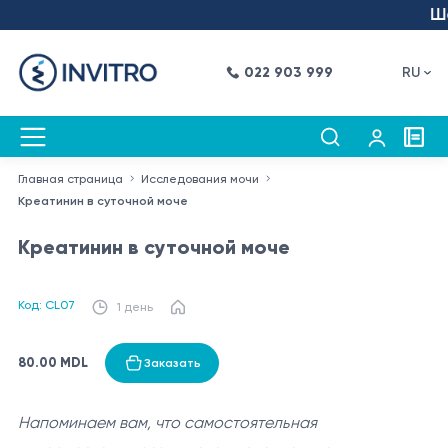
Шаг
022 903 999
RU
Главная страница
Исследования мочи
Креатинин в суточной моче
Креатинин в суточной моче
Код: CL07
1 день
80.00 MDL
Заказать
Напоминаем вам, что самостоятельная