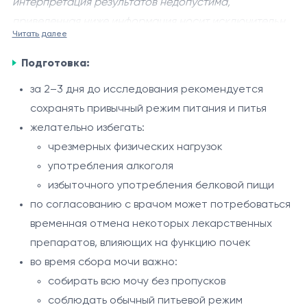
интерпретация результатов недопустима,
приведенная ниже информация носит исключительно
Читать далее
справочный характер.
Creatinine
- лабораторное исследование,
Подготовка:
определяющее количество креатинина,
выделяемого с мочой в течение 24 часов. Креатинин
за 2–3 дня до исследования рекомендуется
образуется в результате естественного обмена
сохранять привычный режим питания и питья
Показания
веществ в мышцах и практически полностью
желательно избегать:
оценка функции почек
выводится почками. Анализ используется для оценки
чрезмерных физических нагрузок
подозрение на хронические заболевания почек
функции почек, состояния обмена веществ и
употребления алкоголя
контроль при почечной недостаточности
расчёта клиренса креатинина.
избыточного употребления белковой пищи
расчёт клиренса креатинина
по согласованию с врачом может потребоваться
Процедура
мониторинг состояния пациентов с
временная отмена некоторых лекарственных
исследование проводится на суточной моче
артериальной гипертензией и сахарным
препаратов, влияющих на функцию почек
первая утренняя порция мочи не собирается
диабетом
во время сбора мочи важно:
далее вся моча в течение 24 часов собирается в
оценка эффективности лечения заболеваний
собирать всю мочу без пропусков
один чистый контейнер
почек
соблюдать обычный питьевой режим
Интерпретация результатов