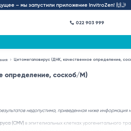
е – мы запустили приложение InvitroZen! 🙌🤳
022 903 999
Цитомегаловирус (ДНК, качественное определение, сос
ания
е определение, соскоб/M)
результатов недопустима, приведенная ниже информация 
руса (CMV)
в эпителиальных клетках урогенитального тра