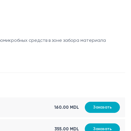
ожет свидетельствовать об активной инфекции или
ранён в популяции.
вомикробных средств в зоне забора материала
одом соскоба эпителиальных клеток с использованием
жет сопровождаться минимальным дискомфортом.
ском материале.
160.00 MDL
Заказать
355.00 MDL
Заказать