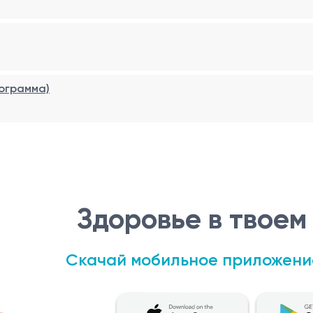
tests/
кограмма)
а не предназначена для самостоятельной диагностики и л
ачения диагностических исследований. Только квалифици
олучения наиболее точной и последовательной оценки резу
разные лаборатории могут использовать различные методы 
Здоровье в твоем
Скачай мобильное приложени