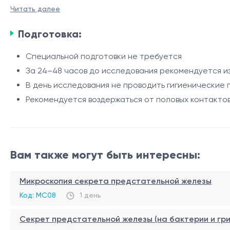
Исследование является качественным и позволяет опр
Читать далее
реактивации латентного процесса. Цитомегаловирус о
Подготовка:
Показания
Специальной подготовки не требуется
Подозрение на активную цитомегаловирусную инф
За 24–48 часов до исследования рекомендуется и
Обследование пациентов с иммунодефицитными с
В день исследования не проводить гигиенически
Мониторинг при вирусных инфекциях урогенитальн
Рекомендуется воздержаться от половых контактов
Наличие клинических симптомов инфекции
Процедура
Забор материала выполняется медицинским специалис
стерильного одноразового инструмента. Процедура за
Полученный материал используется для лабораторног
Вам также могут быть интересны:
Метод исследования
ПЦР (полимеразная цепная реакция) - высокочувствит
Микроскопия секрета предстательной железы
Код: MC08
1 день
Источники:
Секрет предстательной железы (на бактерии и гр