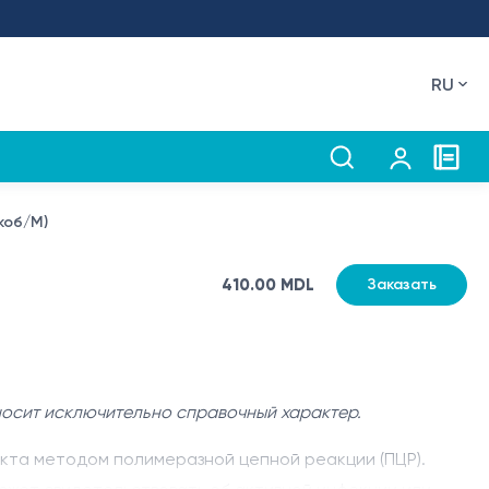
RU
коб/M)
410.00 MDL
Заказать
носит исключительно справочный характер.
кта методом полимеразной цепной реакции (ПЦР).