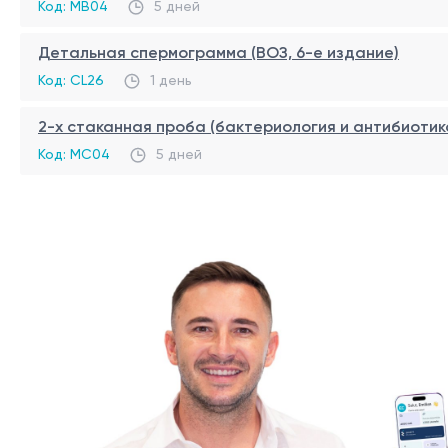
Код: MB04
5 дней
https://medlineplus.gov/lab-tests/cytomegalovirus-cmv-
https://www.ncbi.nlm.nih.gov/pmc/articles/PMC1770347/
Детальная спермограмма (ВОЗ, 6-е издание)
Код: CL26
1 день
2-х стаканная проба (бактериология и антибиоти
ВАЖНО!
Код: MC04
5 дней
Очень важно помнить, что информация из этого раздел
заболевания, необходимо обратиться к врачу для назн
диагноз и определить соответствующее лечение. Для п
одной и той же лаборатории. Это связано с тем, что 
исследований.