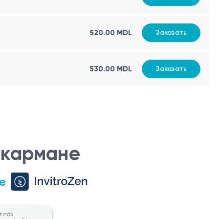
520.00 MDL
Заказать
530.00 MDL
Заказать
ечения. При наличии болевых ощущений или обострения
рованный специалист может поставить правильный
льтатов анализов, рекомендуется проводить их в
и единицы измерения для проведения аналогичных
 кармане
е