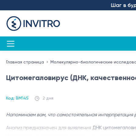
Шаг в будуще
Главная страница
Молекулярно-биологические исследов
Цитомегаловирус (ДНК, качественно
Код: BM145
2 дня
Напоминаем вам, что самостоятельная интерпретация 
Анализ предназначен для выявления
ДНК цитомегалови