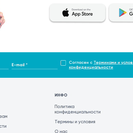
ства;
часов;
и чувствительность кожи, которые обычно проходят в те
опускается аккуратное использование триммера начиная 
дели.
ри, ожог, признаки инфекции) необходимо обратиться к с
Согласен с
Терминами и услов
E-mail *
конфиденциальности
ИНФО
Политика
конфиденциальности
изам
Термины и условия
сти
О нас