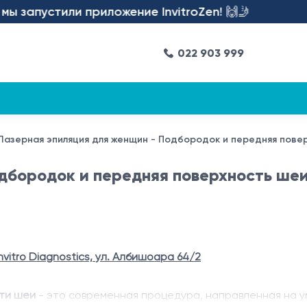
запустили приложение InvitroZen! 🙌🤳
022 903 999
Лазерная эпиляция для женщин - Подбородок и передняя пове
дбородок и передняя поверхность ше
nvitro Diagnostics, ул. Албишоара 64/2
ти шеи
- это современная процедура, направленная на 