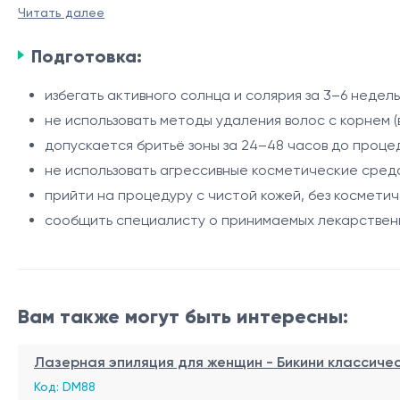
части лица и на передней поверхности шеи. Процедура
Читать далее
Данная зона относится к чувствительным и гормоноза
охлаждения Zimmer Cryo, что обеспечивает точное во
организма и гормональными факторами. Александрито
Подготовка:
их роста и улучшение внешнего вида кожи.
избегать активного солнца и солярия за 3–6 недел
Показания
не использовать методы удаления волос с корнем (
допускается бритьё зоны за 24–48 часов до проце
нежелательные волосы в области подбородка и пе
не использовать агрессивные косметические средс
склонность к раздражению после удаления волос;
прийти на процедуру с чистой кожей, без косметич
врастание волос;
сообщить специалисту о принимаемых лекарствен
гипертрихоз;
Процедура
гирсутизм (после медицинской оценки).
оценка фототипа кожи и особенностей роста воло
индивидуальный подбор параметров лазера;
Вам также могут быть интересны:
обработка области подбородка и передней повер
охлаждение кожи системой Zimmer Cryo во время п
Лазерная эпиляция для женщин - Бикини классиче
Интервалы между процедурами
нанесение успокаивающего средства после проц
Код: DM88