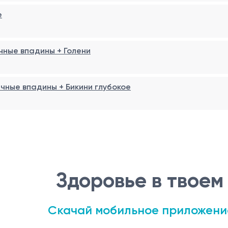
е
величиваться до 6–8 недель;
 в зависимости от гормональных особенностей;
чные впадины + Голени
одимости.
чные впадины + Бикини глубокое
и;
);
Здоровье в твоем
до 24 часов.
Скачай мобильное приложени
ача);