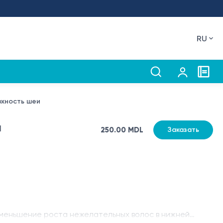
RU
рхность шеи
и
250.00 MDL
Заказать
уменьшение роста нежелательных волос в нижней