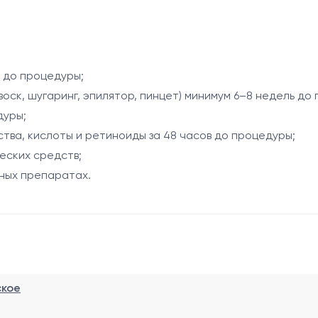
 выполняется с использованием александритового лазера 
висимым областям. Рост волос в области подбородка и ше
здействие на волосяные фолликулы и комфорт во время п
вый лазер 755 нм эффективно воздействует на пигментир
ь до процедуры;
воск, шугаринг, эпилятор, пинцет) минимум 6–8 недель до
дуры;
редней поверхности шеи;
тва, кислоты и ретиноиды за 48 часов до процедуры;
еских средств;
ных препаратах.
с;
хности шеи;
роцедуры;
ское
едуры.