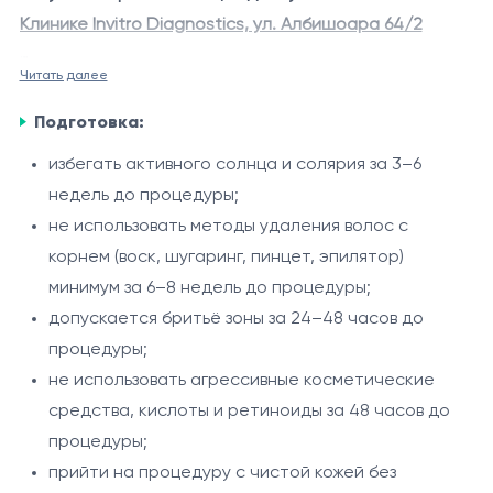
Клинике Invitro Diagnostics, ул. Албишоара 64/2
Читать далее
Лазерная эпиляция верхней губы
- это современная
Зона верхней губы относится к чувствительным и
процедура, направленная на уменьшение роста
Подготовка:
гормонозависимым областям, поэтому рост волос
нежелательных волос в периоральной зоне.
может зависеть от индивидуальных особенностей
избегать активного солнца и солярия за 3–6
Процедура проводится с использованием
организма.
недель до процедуры;
Александритовый лазер 755 нм особенно
александритового лазера DEKA Again Pro Plus (755
не использовать методы удаления волос с
эффективен при работе с тонкими и светлыми
нм) и системы воздушного охлаждения Zimmer Cryo,
корнем (воск, шугаринг, пинцет, эпилятор)
волосами, что делает его подходящим методом для
что обеспечивает точное воздействие на волосяные
минимум за 6–8 недель до процедуры;
данной зоны у женщин с разными фототипами кожи.
фолликулы и высокий уровень комфорта.
Показания
допускается бритьё зоны за 24–48 часов до
процедуры;
нежелательные волосы в области верхней губы;
не использовать агрессивные косметические
склонность к раздражению после бритья или
средства, кислоты и ретиноиды за 48 часов до
депиляции;
процедуры;
врастание волос;
Процедура
прийти на процедуру с чистой кожей без
повышенный рост волос в периоральной зоне;