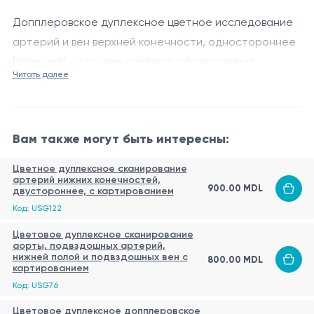
Допплеровское дуплексное цветное исследование
артерий и вен верхней конечности, одностороннее
(скрининг) - это неинвазивное обследование,
Читать далее
которое оценивает кровообращение в артериях и
Данная услуга доступна только в г. Хынчешты.
венах одной руки, позволяя выявить тромбозы,
стенозы, воспалительные и другие сосудистые
Вам также могут быть интересны:
нарушения.
Цветное дуплексное сканирование
артерий нижних конечностей,
900.00 MDL
двустороннее, с картированием
Код: USG122
Цветовое дуплексное сканирование
аорты, подвздошных артерий,
нижней полой и подвздошных вен с
800.00 MDL
картированием
Код: USG76
Цветовое дуплексное допплеровское