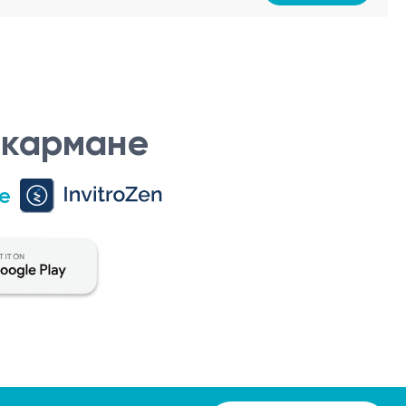
 кармане
е