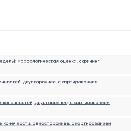
недель): морфологическая оценка, скрининг
ечностей, двустороннее, с картированием
 конечностей, двустороннее, с картированием
й конечности, одностороннее, с картированием