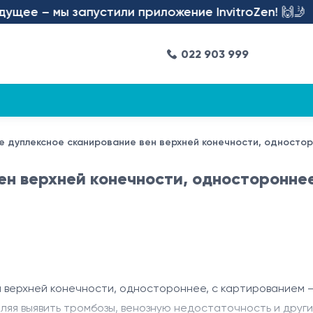
щее – мы запустили приложение InvitroZen! 🙌🤳
022 903 999
е дуплексное сканирование вен верхней конечности, одностор
ен верхней конечности, односторонне
верхней конечности, одностороннее, с картированием —
воляя выявить тромбозы, венозную недостаточность и дру