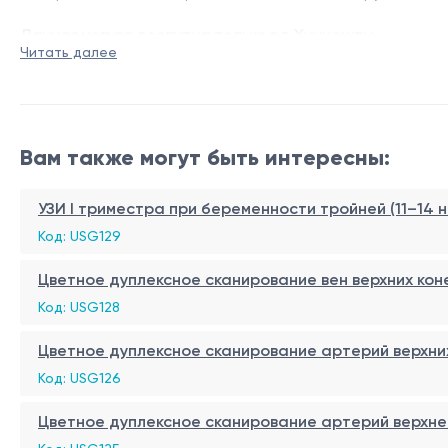
Данная услуга доступна только в г. Хынчешты.
Читать далее
Вам также могут быть интересны:
УЗИ I триместра при беременности тройней (11–14 
Код: USG129
Цветное дуплексное сканирование вен верхних кон
Код: USG128
Цветное дуплексное сканирование артерий верхних
Код: USG126
Цветное дуплексное сканирование артерий верхне