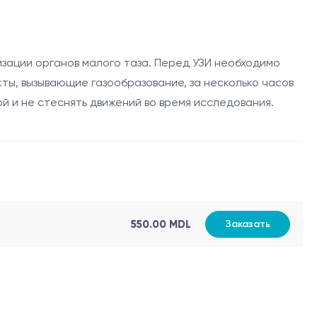
 развития плодов и состояния матери. Оно позволяет
изации органов малого таза. Перед УЗИ необходимо
ты, вызывающие газообразование, за несколько часов
й и не стеснять движений во время исследования.
550.00 MDL
Заказать
позволяет врачам тщательно отслеживать развитие