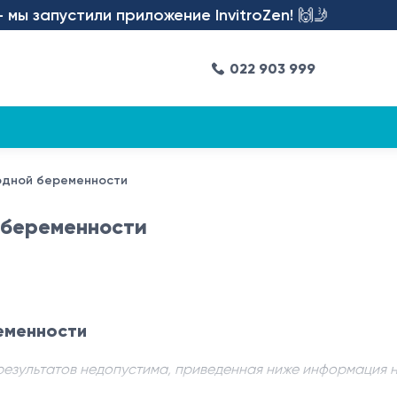
 запустили приложение InvitroZen! 🙌🤳
022 903 999
плодной беременности
й беременности
ременности
результатов недопустима, приведенная ниже информация 