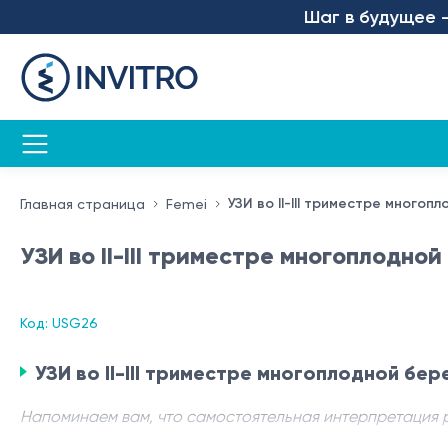
Шаг в будущее – мы
УЗИ во II-III триместре много
Главная страница
Femei
УЗИ во II-III триместре многоплодно
Код: USG26
УЗИ во II-III триместре многоплодной бе
Напоминаем вам, что самостоятельная интерпретация 