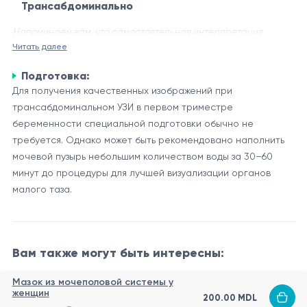
Трансабдоминально
Напоминаем вам, что самостоятельная интерпретация
Читать далее
результатов недопустима, приведенная ниже информация
носит исключительно справочный характер
Подготовка:
Ультразвуковое исследование (УЗИ) в первом триместре
Для получения качественных изображений при
беременности является важным этапом для наблюдения за
трансабдоминальном УЗИ в первом триместре
развитием плода и здоровьем матери.
беременности специальной подготовки обычно не
Трансабдоминальное УЗИ (через переднюю брюшную
требуется. Однако может быть рекомендовано наполнить
Цели и возможности УЗИ в первом триместре
стенку) обычно проводится в период от 6 до 10 недель
мочевой пузырь небольшим количеством воды за 30–60
Основными целями трансабдоминального УЗИ в первом
беременности и позволяет получить ценную информацию
минут до процедуры для лучшей визуализации органов
триместре являются:
о состоянии беременности.
малого таза.
Подтверждение наличия беременности и определение
местоположения плодного яйца (внутриматочная или
внематочная беременность).
Вам также могут быть интересны:
Определение количества плодов (одноплодная или
Кроме того, во время УЗИ можно оценить состояние матки,
многоплодная беременность).
Мазок из мочеполовой системы у
плаценты и околоплодных оболочек.
Оценка жизнеспособности плода и наличия
женщин
200.00 MDL
Подготовка к процедуре