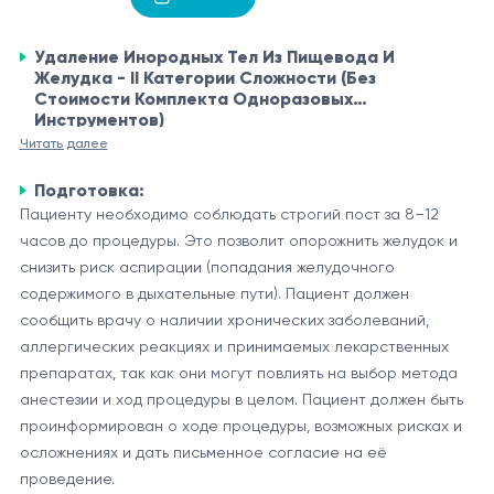
Удаление Инородных Тел Из Пищевода И
Желудка - II Категории Сложности (Без
Стоимости Комплекта Одноразовых
Инструментов)
Напоминаем вам, что самостоятельная интерпретация
Читать далее
результатов недопустима, приведенная ниже информация
Подготовка:
носит исключительно справочный характер
Пациенту необходимо соблюдать строгий пост за 8–12
Удаление инородных тел из пищевода и желудка относится
часов до процедуры. Это позволит опорожнить желудок и
к эндоскопическим процедурам, используемым для
снизить риск аспирации (попадания желудочного
извлечения случайно проглоченных или застрявших
содержимого в дыхательные пути). Пациент должен
предметов, таких как монеты, батарейки, кости или другие
сообщить врачу о наличии хронических заболеваний,
Процесс удаления инородных тел
объекты. Эта процедура относится ко II категории
аллергических реакциях и принимаемых лекарственных
Процедура удаления инородных тел из пищевода и желудка
сложности, что указывает на ее умеренный уровень
препаратах, так как они могут повлиять на выбор метода
обычно проводится под общей анестезией или седацией.
сложности и риска.
анестезии и ход процедуры в целом. Пациент должен быть
Врач-эндоскопист вводит гибкий эндоскоп через рот
проинформирован о ходе процедуры, возможных рисках и
пациента и визуально обследует пищевод и желудок, чтобы
осложнениях и дать письменное согласие на её
Этот процесс требует особой осторожности и навыков,
обнаружить и идентифицировать инородное тело. Затем,
проведение.
чтобы избежать повреждения тканей пищевода или
используя специальные щипцы или другие инструменты,