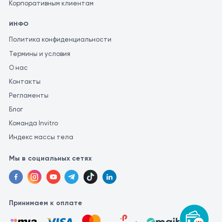
определить соответствующее лечение. Для получения
Корпоративным клиентам
наиболее точной и последовательной оценки результатов
ИНФО
анализов, рекомендуется проводить их в одной и той же
лаборатории. Это связано с тем, что разные лаборатории
Политика конфиденциальности
могут использовать различные методы и единицы измерения
Термины и условия
для проведения аналогичных исследований.
О нас
Контакты
Регламенты
Блог
Команда Invitro
Индекс массы тела
Мы в социальных сетях
Принимаем к оплате