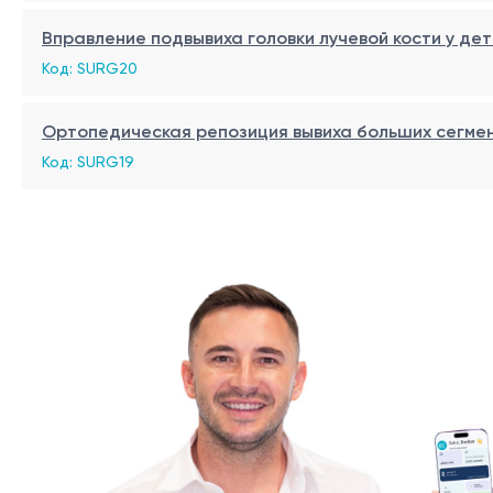
Вправление подвывиха головки лучевой кости у дет
Код: SURG20
Ортопедическая репозиция вывиха больших сегме
Код: SURG19