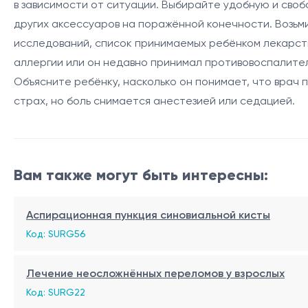
в зависимости от ситуации. Выбирайте удобную и сво
других аксессуаров на поражённой конечности. Возьм
исследований, список принимаемых ребёнком лекарств
аллергии или он недавно принимал противовоспалител
Объясните ребёнку, насколько он понимает, что врач
страх, но боль снимается анестезией или седацией.
Вам также могут быть интересны:
Аспирационная пункция синовиальной кисты
Код: SURG56
Лечение неосложнённых переломов у взрослых
Код: SURG22