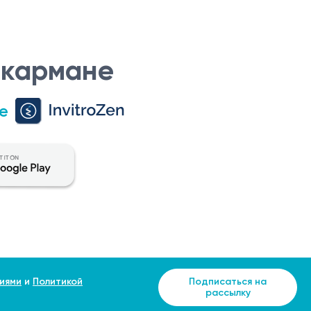
 кармане
е
иями
и
Политикой
Подписаться на
рассылку