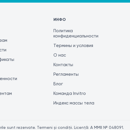
ИНФО
Политика
конфиденциальности
изам
Термины и условия
сти
О нас
фикаты
Контакты
Регламенты
енности
Блог
ентам
Команда Invitro
Индекс массы тела
le sunt rezervate. Termeni și condiții. Licență: A MMII № 048091.