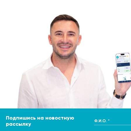
Подпишись на новостную
Ф.И.О. *
рассылку