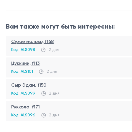
Вам также могут быть интересны:
Сухое молоко, f168
Код: ALS098
2 дня
Цуккини, f113
Код: ALS101
2 дня
Сыр Эдам, f150
Код: ALS099
2 дня
Руккола, f171
Код: ALS096
2 дня