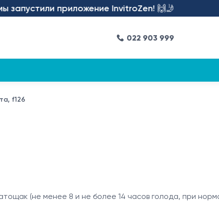
запустили приложение InvitroZen! 🙌🤳
022 903 999
та, f126
 натощак (не менее 8 и не более 14 часов голода, при но