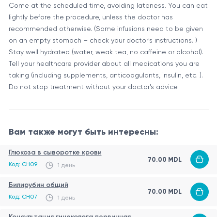
Come at the scheduled time, avoiding lateness. You can eat
lightly before the procedure, unless the doctor has
recommended otherwise. (Some infusions need to be given
on an empty stomach – check your doctor's instructions. )
Stay well hydrated (water, weak tea, no caffeine or alcohol).
Tell your healthcare provider about all medications you are
taking (including supplements, anticoagulants, insulin, etc. ).
Do not stop treatment without your doctor's advice.
Вам также могут быть интересны:
Глюкоза в сыворотке крови
70.00 MDL
Код: CH09
1 день
Билирубин общий
70.00 MDL
Код: CH07
1 день
Консультация гинеколога первичная