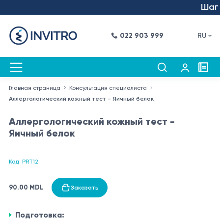
Шаг в
022 903 999
RU
Главная страница
Консультация специалиста
Аллергологический кожный тест - Яичный белок
Аллергологический кожный тест -
Яичный белок
Код: PRT12
90.00 MDL
Заказать
Подготовка: