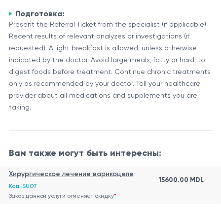
Подготовка:
Present the Referral Ticket from the specialist (if applicable).
Recent results of relevant analyzes or investigations (if
requested). A light breakfast is allowed, unless otherwise
indicated by the doctor. Avoid large meals, fatty or hard-to-
digest foods before treatment. Continue chronic treatments
only as recommended by your doctor. Tell your healthcare
provider about all medications and supplements you are
taking.
Вам также могут быть интересны:
Хирургическое лечение варикоцеле
15600.00 MDL
Код: SU07
Заказ данной услуги отменяет скидку
*