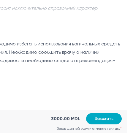
носит исключительно справочный характер
 одним из наиболее распространенных и эффективных
личии предраковых изменений или дисплазии.
ходимо избегать использования вагинальных средств
ания. Необходимо сообщить врачу о наличии
овные этапы:
обходимости необходимо следовать рекомендациям
лектрическую петлю, которая прижигает и удаляет
правляется на гистологическое исследование для
3000.00 MDL
Заказать
Заказ данной услуги отменяет скидку
*