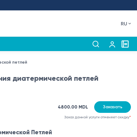
RU
еской петлей
ния диатермической петлей
4800.00 MDL
Заказать
Заказ данной услуги отменяет скидку
*
рмической Петлей