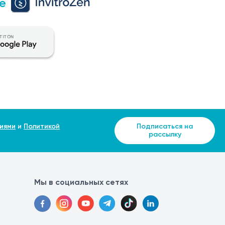
е
и шейки матки. Этот метод позволяет удалить
 процесса. Своевременное лечение дисплазии важно
мической петлей
иями
и
Политикой
Подписаться на
рассылку
озволяет удалить патологические ткани с
ниторинг состояния пациентки после лечения.
Мы в социальных сетях
ермической петлей необходимо соблюдать следующие