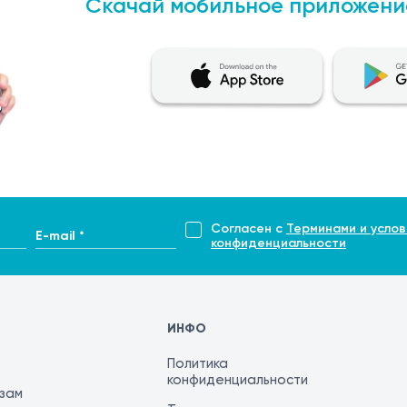
Скачай мобильное приложени
ным методом лечения предраковых патологий и дисплази
и, предотвращая дальнейшее развитие злокачественного
атки.
исплазии шейки матки методом иссечения диатер
дующих состояниях:
I и III степени
Согласен с
Терминами и услов
E-mail *
конфиденциальности
дований и гистологических биопсий
о инвазивным хирургическим вмешательством, которое п
ния
ки. Этот метод облегчает последующее наблюдение и мо
ИНФО
Политика
конфиденциальности
ологий/дисплазии шейки матки методом иссечения диат
изам