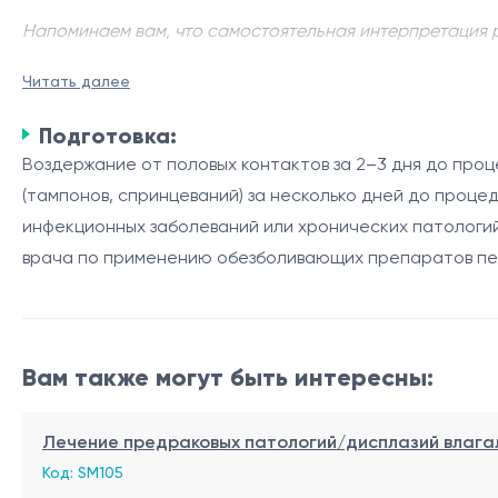
Напоминаем вам, что самостоятельная интерпретация 
Лечение предраковых патологий/дисплазии шейки мат
Читать далее
методов лечения. Этот метод используется для удале
Подготовка:
Процедура иссечения диатермической петлей
Воздержание от половых контактов за 2–3 дня до про
(тампонов, спринцеваний) за несколько дней до проце
Процедура иссечения диатермической петлей провод
инфекционных заболеваний или хронических патологи
Визуализация шейки матки с помощью специально
врача по применению обезболивающих препаратов пе
Определение патологически измененной области
Иссечение выявленной патологической ткани с 
ткань.
Обработка участка иссечения для остановки кр
Процедура относительно быстрая и проводится амбул
Вам также могут быть интересны:
подтверждения диагноза и исключения инвазивного ра
Лечение предраковых патологий/дисплазий влаг
Преимущества и риски
Код: SM105
Преимущества метода иссечения диатермической пе