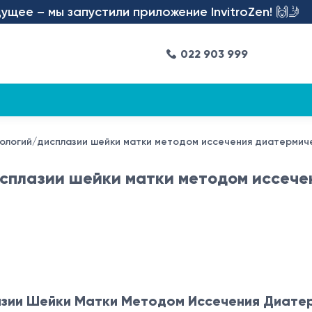
е – мы запустили приложение InvitroZen! 🙌🤳
022 903 999
ологий/дисплазии шейки матки методом иссечения диатермич
сплазии шейки матки методом иссече
зии Шейки Матки Методом Иссечения Диате