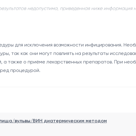
результатов недопустима, приведенная ниже информация 
ки методом иссечения диатермической петлей является
ния патологически измененной ткани шейки матки при на
цедуры для исключения возможности инфицирования. Необ
дуры, так как они могут повлиять на результаты исследов
ится под местной анестезией и включает следующие осн
й, а также о приёме лекарственных препаратов. При не
го оборудования (кольпоскопа).
ред процедурой.
 шейки матки.
помощью диатермической петли, представляющей собой э
овотечения и предотвращения инфицирования.
аторно в большинстве случаев. Иссеченный материал от
ка.
алища/вульвы/ВИН диатермическим методом
тлей включают: