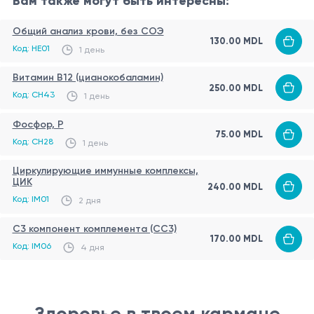
Вам также могут быть интересны:
https://www.webmd.com/vitamins/ai/ingredientmono-
206/vanilla
Общий анализ крови, без СОЭ
130.00 MDL
Код: HE01
https://en.wikipedia.org/wiki/Vanillin
1 день
Витамин B12 (цианокобаламин)
250.00 MDL
Код: CH43
1 день
Фосфор, P
75.00 MDL
Код: CH28
1 день
Циркулирующие иммунные комплексы,
ЦИК
240.00 MDL
Код: IM01
2 дня
С3 компонент комплемента (CC3)
170.00 MDL
Код: IM06
4 дня
Здоровье в твоем кармане