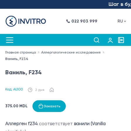
Шаг в буд
022 903 999
RU
Главная страница
Аллергологические исследования
Ваниль, F234
Ваниль, F234
Код: AL100
2 дня
375.00 MDL
Заказать
Аллерген f234
соответствует
ванили (Vanilla