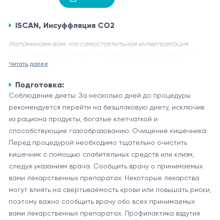
ISCAN, Инсуффляция CO2
Напоминаем вам, что самостоятельная интерпретация
результатов недопустима, приведенная ниже информация
Читать далее
носит исключительно справочный характер.
Подготовка:
ISCAN (Image-Enhanced Endoscopy) и инсуффляция CO2 —
Соблюдение диеты: За несколько дней до процедуры
это современные технологии, применяемые в эндоскопии
рекомендуется перейти на безшлаковую диету, исключив
для улучшения визуализации и повышения эффективности
из рациона продукты, богатые клетчаткой и
исследований желудочно-кишечного тракта.
ISCAN
способствующие газообразованию. Очищение кишечника:
ISCAN — это технология обработки изображений,
Перед процедурой необходимо тщательно очистить
используемая в эндоскопах, которая позволяет улучшить
кишечник с помощью слабительных средств или клизм,
визуализацию слизистой оболочки и выявление
следуя указаниям врача. Сообщить врачу о принимаемых
патологических изменений. Она основана на применении
вами лекарственных препаратах: Некоторые лекарства
Инсуффляция CO2
различных фильтров и алгоритмов для выделения
могут влиять на свертываемость крови или повышать риски,
Инсуффляция CO2 — это метод, при котором для
контрастов и деталей изображения. ISCAN помогает
поэтому важно сообщить врачу обо всех принимаемых
расширения просвета кишечника и улучшения
специалистам более точно диагностировать такие
вами лекарственных препаратах. Профилактика вздутия