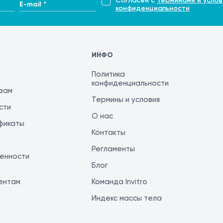
Согласен с
Терминами и услов
E-mail *
конфиденциальности
ИНФО
Политика
конфиденциальности
изам
Термины и условия
сти
О нас
фикаты
Контакты
Регламенты
енности
Блог
ентам
Команда Invitro
Индекс массы тела