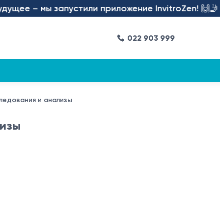
ущее – мы запустили приложение InvitroZen! 🙌🤳
022 903 999
ледования и анализы
лизы