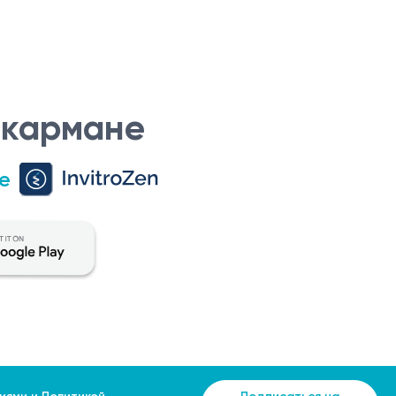
 кармане
е