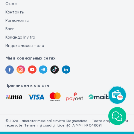
О нас
Контакты
Регламенты
Блог
Команда Invitro
Индекс массы тела
Мы в социальных сетях
Принимаем к оплате
-15%
© 2026. Laborator medical «Invitro Diagnostics». - Toate drepturile sunt
rezervate. Termeni și condiții. Licență: A MMII № 048091.