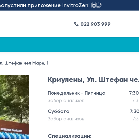
или приложение InvitroZen! 🙌🤳
022 903 999
Ул. Штефан чел Маре, 1
Криулены, Ул. Штефан че
Понедельник - Пятница
7:30
Забор анализов
7:3
Суббота
7:30
Забор анализов
7:3
Специализации: