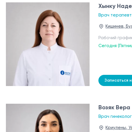
Хынку Над
Врач терапевт
Кишинев, Бу
Рабочий графи
Сегодня (Пятни
Записаться 
Возяк Вера
Врач гинеколог
Криулены, У