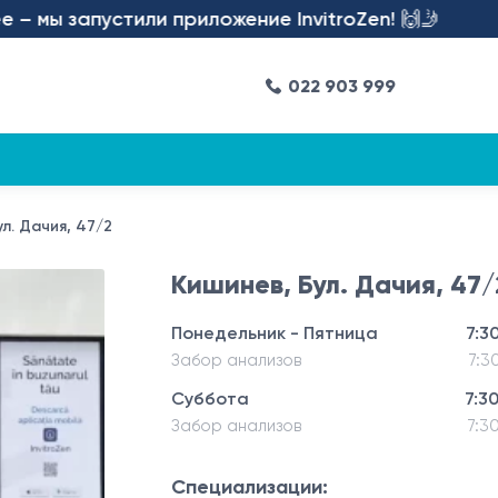
 запустили приложение InvitroZen! 🙌🤳
022 903 999
л. Дачия, 47/2
Кишинев, Бул. Дачия, 47/
Понедельник - Пятница
7:30
Забор анализов
7:3
Суббота
7:30
Забор анализов
7:30
Специализации: