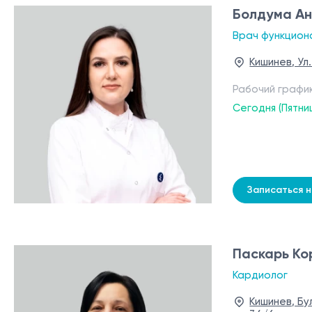
Болдума А
Врач функцион
Кишинев, Ул
Рабочий графи
Сегодня (Пятни
Записаться 
Паскарь Ко
Кардиолог
Кишинев, Бу