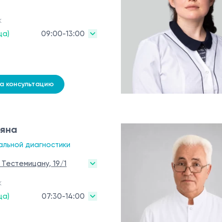
к
ца)
09:00-13:00
на консультацию
ьяна
альной диагностики
 Тестемицану, 19/1
к
ца)
07:30-14:00