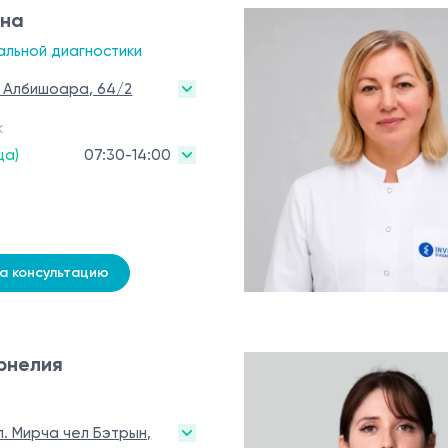
нна
альной диагностики
. Албишоара, 64/2
к
ца)
07:30-14:00
на консультацию
рнелия
л. Мирча чел Бэтрын,