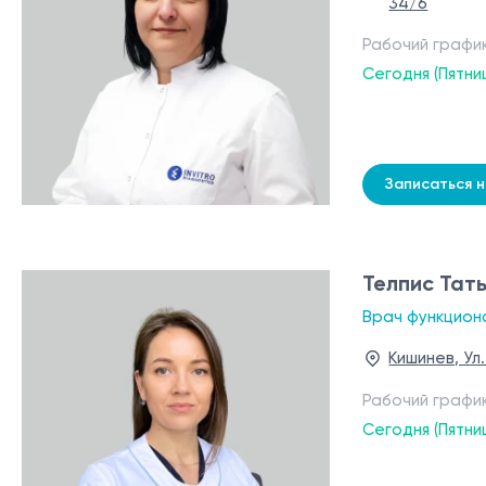
34/6
Рабочий графи
Сегодня (Пятни
Записаться 
Телпиc Тат
Врач функцион
Кишинев, Ул.
Рабочий графи
Сегодня (Пятни