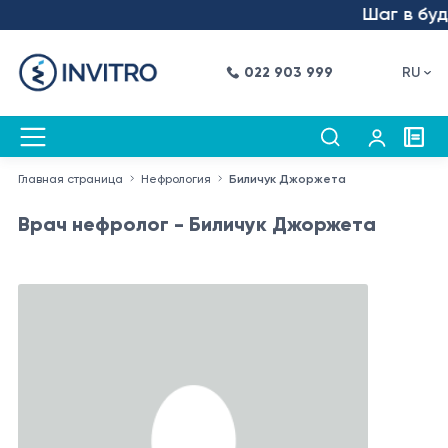
Шаг в буду
022 903 999
RU
Главная страница
Нефрология
Биличук Джоржета
Врач нефролог - Биличук Джоржета