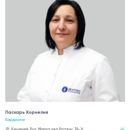
Паскарь Корнелия
Кардиолог
Кишинев, Бул. Мирча чел Бэтрын, 34/6