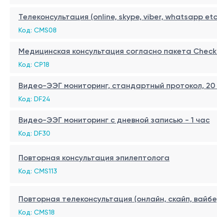
Телеконсультация (online, skype, viber, whatsapp etc
Код: CMS08
Медицинская консультация согласно пакета Check
Код: CP18
Видео-ЭЭГ мониторинг, стандартный протокол, 20
Код: DF24
Видео-ЭЭГ мониторинг с дневной записью - 1 час
Код: DF30
Повторная консультация эпилептолога
Код: CMS113
Повторная телеконсультация (онлайн, скайп, вайбер,
Код: CMS18