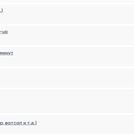
.)
-up
 минут
 ватсап и т.д.)